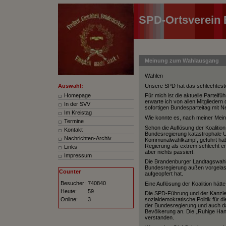
SPD-Ortsverein 
Meinung zum Wahlausgang
Wahlen
Unsere SPD hat das schlechteste
Auswahl:
Homepage
Für mich ist die aktuelle Partei
erwarte ich von allen Mitglieder
In der SVV
sofortigen Bundesparteitag mit 
Im Kreistag
Wie konnte es, nach meiner Me
Termine
Schon die Auflösung der Koalition
Kontakt
Bundesregierung katastrophale U
Nachrichten-
Archiv
Kommunalwahlkampf, geführt habe
Regierung als extrem schlecht 
Links
aber nichts passiert.
Impressum
Die Brandenburger Landtagswahl
Bundesregierung außen vorgelass
Counter
aufgeopfert hat.
Besucher:
740840
Eine Auflösung der Koalition hät
Heute:
59
Die SPD-Führung und der Kanzler
Online:
3
sozialdemokratische Politik für 
der Bundesregierung und auch da
Bevölkerung an. Die „Ruhige Ha
verstanden.