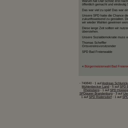
Warum hat Olaf Scholz erst nach 
öffentlich gemacht und eindeutig
Das war viel zu spät! Das war e
Unsere SPD hatte die Chance die 
zukunftsweisend zu gestalten. Di
wir wieder Wahlen gewinnen wer
Diese lange Zeit sollten wir nut
überstehen.
Unsere Sozialdemokratie muss wei
Thomas Scheffler
Ortsvereinsvorsitzender
SPD Bad Freienwalde
«
Bürgermeisterwahl Bad Freien
- 740840 - 1 auf
Andreas Schlurick
Mühlenbecker Land
- 5 auf
SPD E
Rheinsberg
- 1 auf
SPD Hoppeg
SPDqueer Brandenburg
- 3 auf
Uwe
1 auf
SPD Rüdersdorf
- 1 auf
SPD